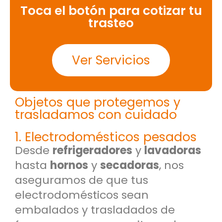
Toca el botón para cotizar tu
trasteo
Ver Servicios
Objetos que protegemos y
trasladamos con cuidado
1. Electrodomésticos pesados
Desde
refrigeradores
y
lavadoras
hasta
hornos
y
secadoras
, nos
aseguramos de que tus
electrodomésticos sean
embalados y trasladados de